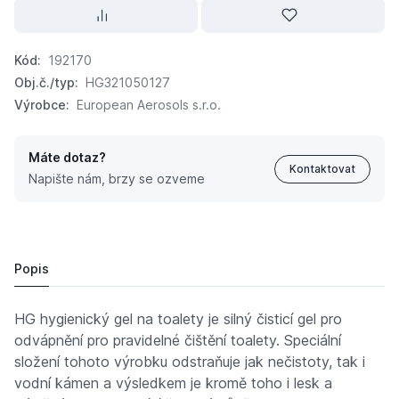
Kód:
192170
Obj.č./typ:
HG321050127
Výrobce:
European Aerosols s.r.o.
Máte dotaz?
Kontaktovat
Napište nám, brzy se ozveme
HG Hygienický gel na toalety HG321050127
92 Kč
Popis
HG hygienický gel na toalety je silný čisticí gel pro
odvápnění pro pravidelné čištění toalety. Speciální
složení tohoto výrobku odstraňuje jak nečistoty, tak i
vodní kámen a výsledkem je kromě toho i lesk a