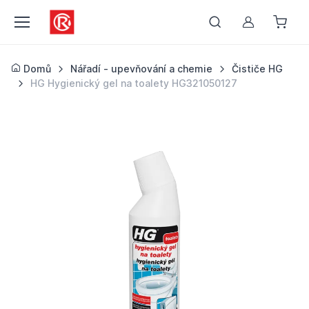
Můj účet
Domů
Nářadí - upevňování a chemie
Čističe HG
HG Hygienický gel na toalety HG321050127