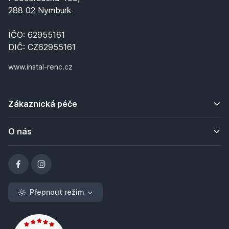
288 02 Nymburk
IČO: 62955161
DIČ: CZ62955161
www.instal-renc.cz
Zákaznická péče
O nás
Přepnout režim