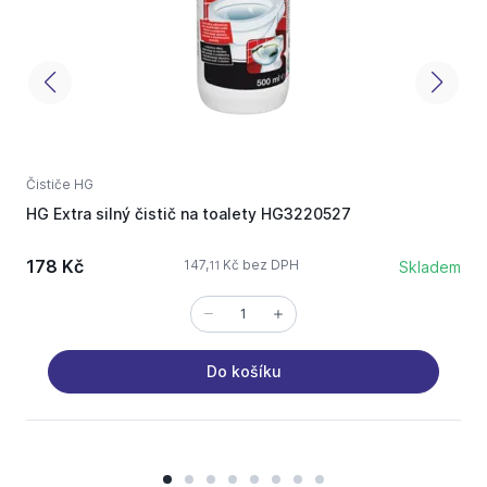
Čističe HG
Č
HG Extra silný čistič na toalety HG3220527
H
178 Kč
147,
Kč bez DPH
Skladem
11
Do košíku