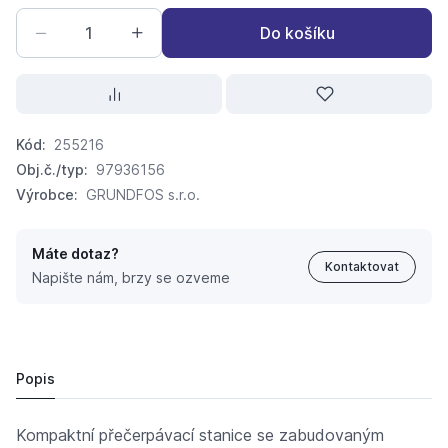
Do košíku
Kód:
255216
Obj.č./typ:
97936156
Výrobce:
GRUNDFOS s.r.o.
Máte dotaz?
Kontaktovat
Napište nám, brzy se ozveme
GRUNDFOS Conlift 1 Přečerpávač kondenzátu
2 911,
Kč
20
3 007,
Kč
44
Popis
Kompaktní přečerpávací stanice se zabudovaným