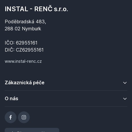
INSTAL - RENČ s.r.o.
Poděbradská 483,
288 02 Nymburk
IČO: 62955161
DIČ: CZ62955161
www.instal-renc.cz
Zákaznická péče
O nás