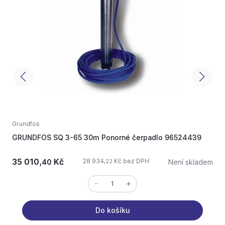
Grundfos
G
GRUNDFOS SQ 3-65 30m Ponorné čerpadlo 96524439
G
35 010,
Kč
28 934,
Kč bez DPH
40
Není skladem
22
Do košíku