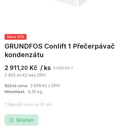
Sleva 20%
GRUNDFOS Conlift 1 Přečerpávač
kondenzátu
2 911,
Kč / ks
20
3 639 Kč *
2 405,
Kč bez DPH
95
Běžná cena:
3 639 Kč
s DPH
Hmotnost:
4,30 kg
* Nejnižší cena za 30 dní
Skladem