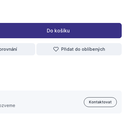
Do košíku
orovnání
Přidat do oblíbených
Kontaktovat
 ozveme