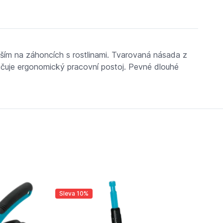
ším na záhoncích s rostlinami. Tvarovaná násada z
ručuje ergonomický pracovní postoj. Pevné dlouhé
Sleva 10%
Sl