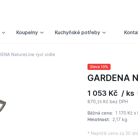
Koupelny
Kuchyňské potřeby
Konta
ENA NatureLine rycí vidle
Sleva 10%
GARDENA Nat
1 053 Kč / ks
870,
Kč bez DPH
25
Běžná cena:
1 170 Kč
s
Hmotnost:
2,17 kg
* Nejnižší cena za 30 dní