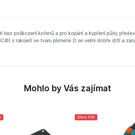
ytí bez poškození kořenů a pro kopání a kypření půdy předev
C©) s rukojetí ve tvaru písmene D se velmi dobře drží a za
Mohlo by Vás zajímat
%
Sleva 10%