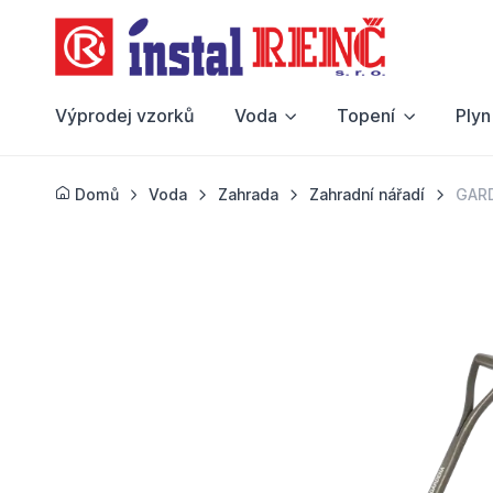
Výprodej vzorků
Voda
Topení
Plyn
Domů
Voda
Zahrada
Zahradní nářadí
GARD