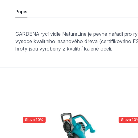
Popis
GARDENA rycí vidle NatureLine je pevné nářadí pro r
vysoce kvalitního jasanového dřeva (certifikováno FS
hroty jsou vyrobeny z kvalitní kalené oceli.
Sleva 10%
Sleva 10