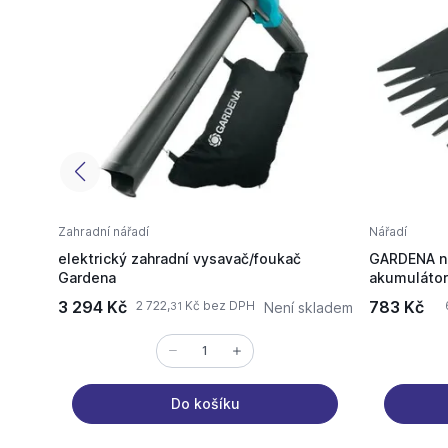
Zahradní nářadí
Nářadí
elektrický zahradní vysavač/foukač
GARDENA ná
Gardena
akumulátor
2505, 8818
3 294 Kč
783 Kč
2 722,
Kč bez DPH
Není skladem
31
Do košíku