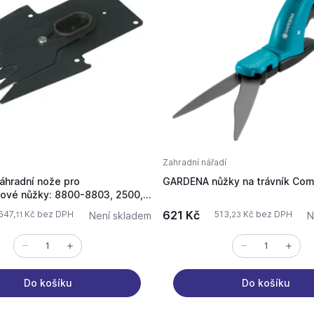
Zahradní nářadí
hradní nože pro
GARDENA nůžky na trávník Com
ové nůžky: 8800-8803, 2500,
, 8824
621 Kč
647,
Kč bez DPH
513,
Kč bez DPH
Není skladem
N
11
23
Do košíku
Do košíku