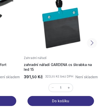
Zahradní nářadí
Nářadí
fort
zahradní nářadí GARDENA cs škrabka na
GARDE
led 15
sekač
391,
Kč
468 
323,
Kč bez DPH
ení skladem
50
Není skladem
55
Do košíku