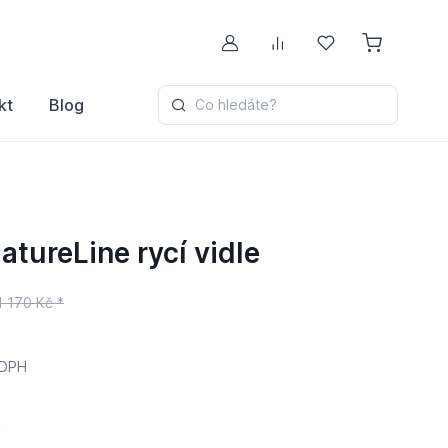
Můj účet
Porovnávání
Oblíbené
kt
Blog
Co hledáte?
ureLine rycí vidle
1 170 Kč *
 DPH