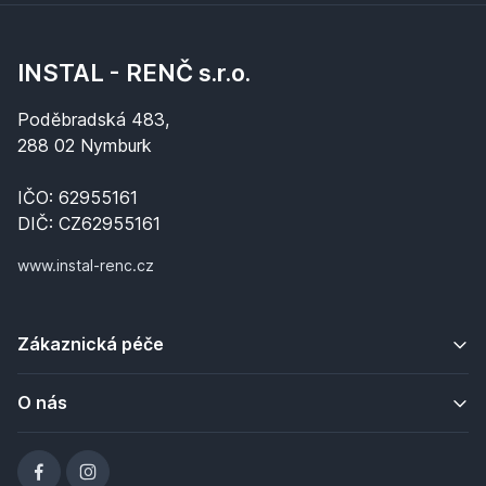
INSTAL - RENČ s.r.o.
Poděbradská 483,
288 02 Nymburk
IČO: 62955161
DIČ: CZ62955161
www.instal-renc.cz
Zákaznická péče
O nás