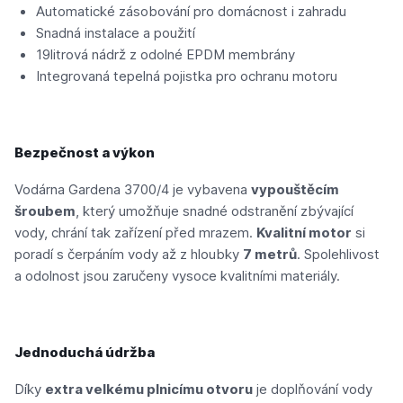
Automatické zásobování pro domácnost i zahradu
Snadná instalace a použití
19litrová nádrž z odolné EPDM membrány
Integrovaná tepelná pojistka pro ochranu motoru
Bezpečnost a výkon
Vodárna Gardena 3700/4 je vybavena
vypouštěcím
šroubem
, který umožňuje snadné odstranění zbývající
vody, chrání tak zařízení před mrazem.
Kvalitní motor
si
poradí s čerpáním vody až z hloubky
7 metrů
. Spolehlivost
a odolnost jsou zaručeny vysoce kvalitními materiály.
Jednoduchá údržba
Díky
extra velkému plnicímu otvoru
je doplňování vody