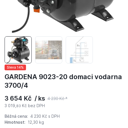
Sleva 14%
GARDENA 9023-20 domaci vodarna
3700/4
3 654 Kč / ks
4 230 Kč *
3 019,
Kč bez DPH
83
Běžná cena:
4 230 Kč
s DPH
Hmotnost:
12,30 kg