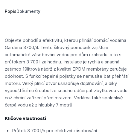
3 654 Kč
3 495,
Kč
87
Popis
Dokumenty
Objevte pohodlí a efektivitu, kterou přináší domácí vodárna
Gardena 3700/4. Tento šikovný pomocník zajišťuje
automatické zásobování vodou pro dům i zahradu, a to s
průtokem 3 700 l za hodinu. Instalace je rychlá a snadná,
zatímco 19litrová nádrž z kvalitní EPDM membrány zaručuje
odolnost. S funkcí tepelné pojistky se nemusíte bát přehřátí
motoru. Velký plnicí otvor usnadňuje doplňování, a díky
vypouštěcímu šroubu lze snadno odčerpat zbytkovou vodu,
což chrání zařízení před mrazem. Vodárna také spolehlivě
čerpá vodu až z hloubky 7 metrů.
Klíčové vlastnosti
Průtok 3 700 l/h pro efektivní zásobování