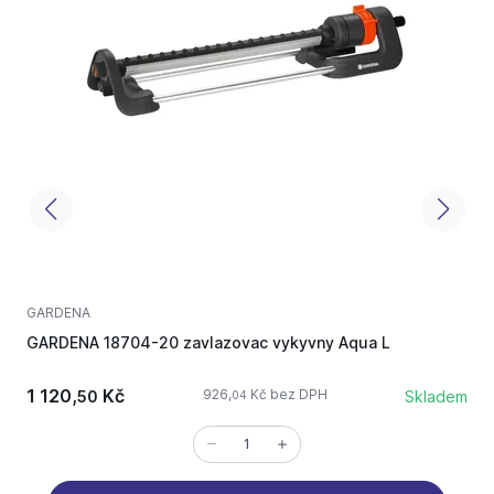
GARDENA
P
GARDENA 18704-20 zavlazovac vykyvny Aqua L
G
1 120,
Kč
926,
Kč bez DPH
50
Skladem
04