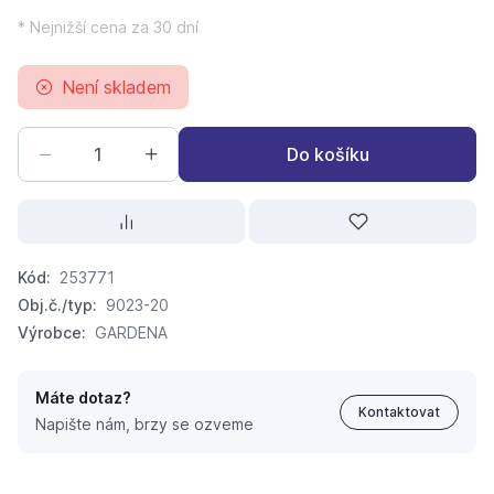
* Nejnižší cena za 30 dní
Není skladem
Do košíku
Kód:
253771
Obj.č./typ:
9023-20
Výrobce:
GARDENA
Máte dotaz?
Kontaktovat
Napište nám, brzy se ozveme
GARDENA 9023-20 domaci vodarna 3700/4