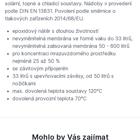
solární, topné a chladicí soustavy. Nádoby v provedení
podle DIN EN 13831. Povolení podle směrnice o
tlakových zařízeních 2014/68/EU.
epoxidový nátěr s dlouhou životností
nevyměnitelná membrána ve formě vaku do 33 litrů,
nevyměnitelná zalisovaná membrána 50 - 600 litrů
pro koncentraci mrazuvzdorného prostředku
nejméně 25 až 50 %
se závitovým přípojením
33 litrů s upevňovacími závěsy, od 50 litrů s
nožičkami
max. dovolená teplota soustavy 120°C
dovolená provozní teplota 70°C
Mohlo by Vás zajímat