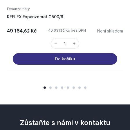
Expanzomaty
E
REFLEX Expanzomat G500/6
A
49 164,
Kč
40 631,
Kč bez DPH
62
Není skladem
92
Do košíku
Zůstaňte s námi v kontaktu