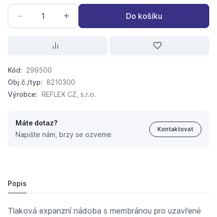
Do košíku
Kód:
299500
Obj.č./typ:
8210300
Výrobce:
REFLEX CZ, s.r.o.
Máte dotaz?
Kontaktovat
Napište nám, brzy se ozveme
EXPANZOMAT REFLEX S 10bar bílý pro topení 80l
6 160,
Kč
35
6 880 Kč
Popis
Tlaková expanzní nádoba s membránou pro uzavřené