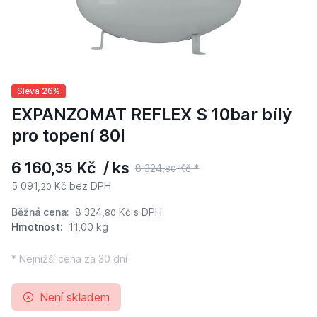
Sleva 26%
EXPANZOMAT REFLEX S 10bar bílý
pro topení 80l
6 160,
Kč / ks
35
8 324,
Kč *
80
5 091,
Kč bez DPH
20
Běžná cena:
8 324,
Kč
s DPH
80
Hmotnost:
11,00 kg
* Nejnižší cena za 30 dní
Není skladem