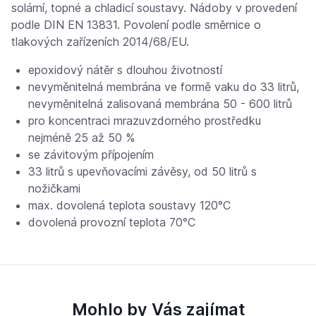
solární, topné a chladicí soustavy. Nádoby v provedení
podle DIN EN 13831. Povolení podle směrnice o
tlakových zařízeních 2014/68/EU.
epoxidový nátěr s dlouhou životností
nevyměnitelná membrána ve formě vaku do 33 litrů,
nevyměnitelná zalisovaná membrána 50 - 600 litrů
pro koncentraci mrazuvzdorného prostředku
nejméně 25 až 50 %
se závitovým přípojením
33 litrů s upevňovacími závěsy, od 50 litrů s
nožičkami
max. dovolená teplota soustavy 120°C
dovolená provozní teplota 70°C
Mohlo by Vás zajímat