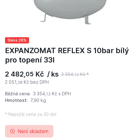
Sleva 26%
EXPANZOMAT REFLEX S 10bar bílý
pro topení 33l
2 482,
Kč / ks
05
3 354,
Kč *
12
2 051,
Kč bez DPH
28
Běžná cena:
3 354,
Kč
s DPH
12
Hmotnost:
7,90 kg
* Nejnižší cena za 30 dní
Není skladem