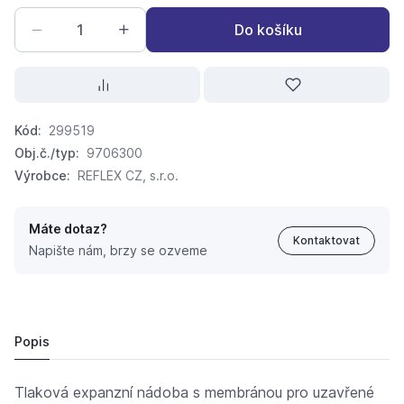
Do košíku
Kód:
299519
Obj.č./typ:
9706300
Výrobce:
REFLEX CZ, s.r.o.
Máte dotaz?
Kontaktovat
Napište nám, brzy se ozveme
EXPANZOMAT REFLEX S 10bar bílý pro topení 33l
2 482,
Kč
05
2 772 Kč
Popis
Tlaková expanzní nádoba s membránou pro uzavřené