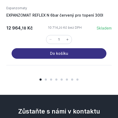
Expanzomaty
E
EXPANZOMAT REFLEX N 6bar červený pro topení 300l
E
12 964,
Kč
10 714,
Kč bez DPH
18
Skladem
20
Do košíku
Zůstaňte s námi v kontaktu