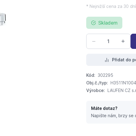
* Nejnižší cena za 30 dní
Skladem
Přidat do p
Kód:
302295
Obj.č./typ:
H3511N1004
Výrobce:
LAUFEN CZ s.r
Máte dotaz?
Napište nám, brzy se