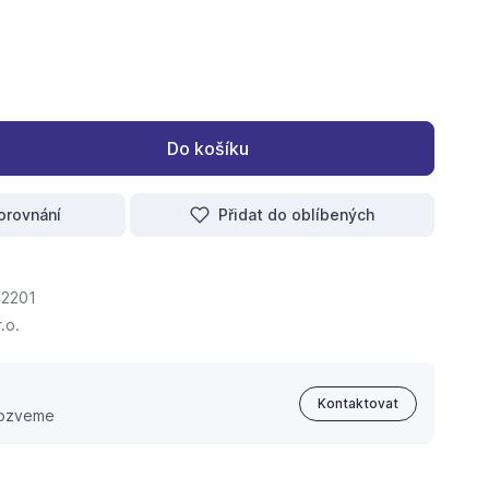
Do košíku
orovnání
Přidat do oblíbených
2201
.o.
Kontaktovat
 ozveme