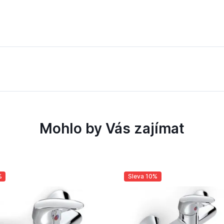
.220 s krátkým výtokem chrom
Mohlo by Vás zajímat
%
Sleva 10%