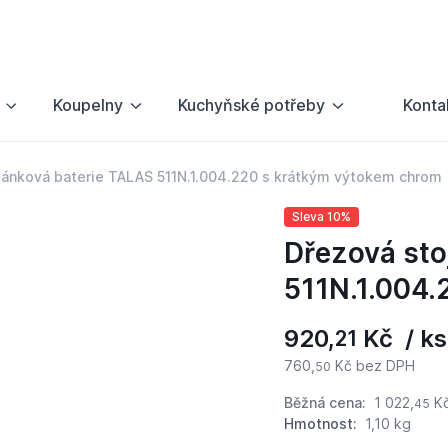
Koupelny
Kuchyňské potřeby
Konta
jánková baterie TALAS 511N.1.004.220 s krátkým výtokem chrom
Sleva 10%
Dřezová sto
511N.1.004.
920,
Kč / ks
21
760,
Kč bez DPH
50
Běžná cena:
1 022,
K
45
Hmotnost:
1,10 kg