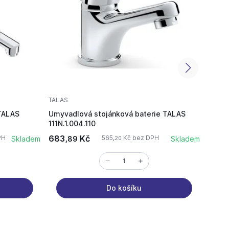
TALAS
TALAS
TALAS
Umyvadlová stojánková baterie TALAS
Sprch
111N.1.004.110
311N.
683,
Kč
949,
PH
565,
Kč bez DPH
Skladem
89
Skladem
20
Do košíku