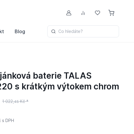
Můj účet
Porovnávání
Oblíbené
kt
Blog
Co hledáte?
jánková baterie TALAS
220 s krátkým výtokem chrom
1 022,
Kč *
45
č
s DPH