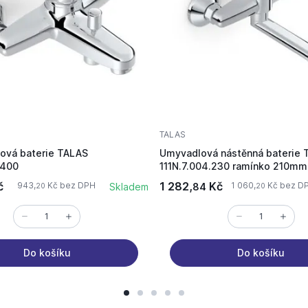
TALAS
ová baterie TALAS
Umyvadlová nástěnná baterie 
.400
111N.7.004.230 ramínko 210mm
č
1 282,
Kč
943,
Kč bez DPH
1 060,
Kč bez D
Skladem
84
20
20
Do košíku
Do košíku