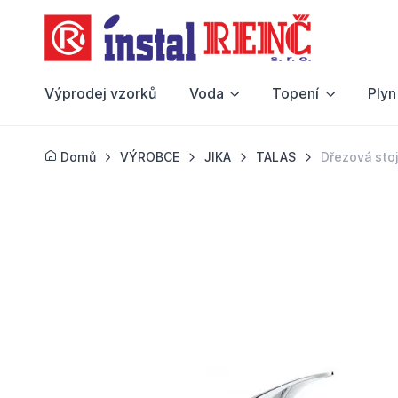
Výprodej vzorků
Voda
Topení
Plyn
Domů
VÝROBCE
JIKA
TALAS
Dřezová sto