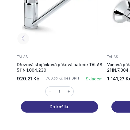
TALAS
TALAS
Dřezová stojánková páková baterie TALAS
Vanová pák
511N.1.004.230
211N.7.004
920,
Kč
1 141,
K
760,
Kč bez DPH
21
Skladem
27
50
Do košíku