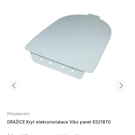
Příslušenství
P
DRAŽICE Kryt elekroinstalace Víko panel 6321870
D