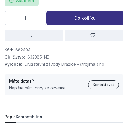
Skladem
Do košíku
Kód:
682494
Obj.č./typ:
6323851ND
Výrobce:
Družstevní závody Dražice - strojírna s.r.o.
Máte dotaz?
Kontaktovat
Napište nám, brzy se ozveme
DRAŽICE Vložka napouštěcí Polyamid PA-6 6321895
26,
Kč
62
Popis
Kompatibilita