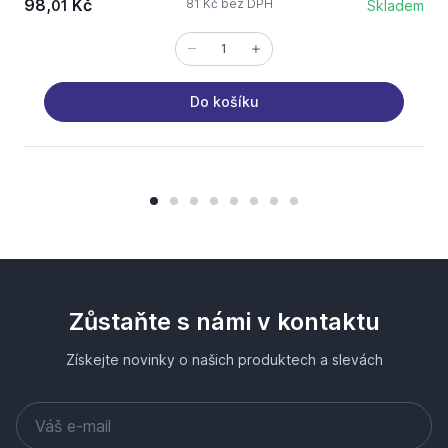
98,
Kč
81 Kč bez DPH
01
Skladem
Do košíku
Zůstaňte s námi v kontaktu
Získejte novinky o našich produktech a slevách