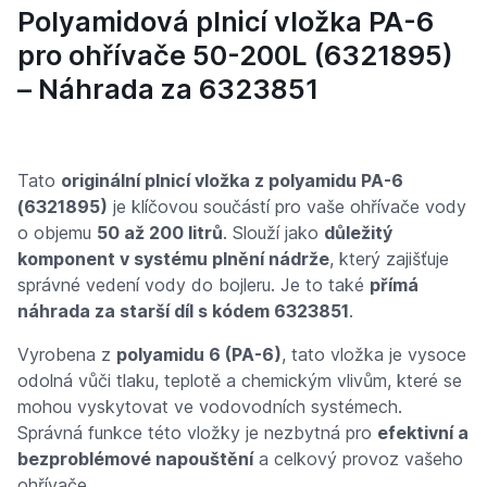
Polyamidová plnicí vložka PA-6
pro ohřívače 50-200L (6321895)
– Náhrada za 6323851
Tato
originální plnicí vložka z polyamidu PA-6
(6321895)
je klíčovou součástí pro vaše ohřívače vody
o objemu
50 až 200 litrů
. Slouží jako
důležitý
komponent v systému plnění nádrže
, který zajišťuje
správné vedení vody do bojleru. Je to také
přímá
náhrada za starší díl s kódem 6323851
.
Vyrobena z
polyamidu 6 (PA-6)
, tato vložka je vysoce
odolná vůči tlaku, teplotě a chemickým vlivům, které se
mohou vyskytovat ve vodovodních systémech.
Správná funkce této vložky je nezbytná pro
efektivní a
bezproblémové napouštění
a celkový provoz vašeho
ohřívače.