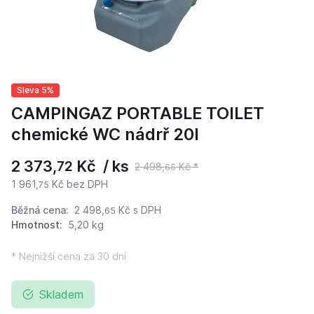
Sleva 5%
CAMPINGAZ PORTABLE TOILET
chemické WC nádrř 20l
2 373,
Kč / ks
72
2 498,
Kč *
65
1 961,
Kč bez DPH
75
Běžná cena:
2 498,
Kč
s DPH
65
Hmotnost:
5,20 kg
* Nejnižší cena za 30 dní
Skladem