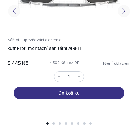
Nářadí - upevňování a chemie
N
kufr Profi montážní sanitární AIRFIT
5 445 Kč
4 500 Kč bez DPH
Není skladem
Do košíku