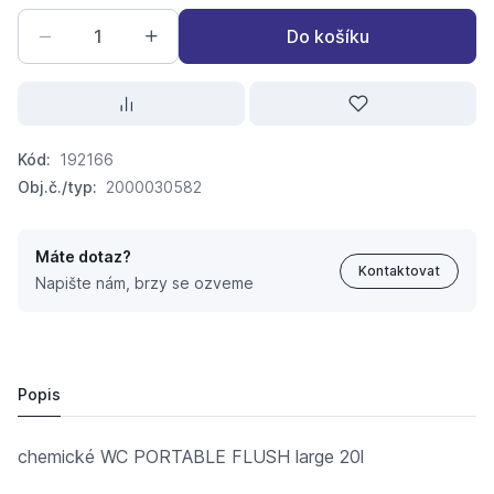
Do košíku
Kód:
192166
Obj.č./typ:
2000030582
Máte dotaz?
Kontaktovat
Napište nám, brzy se ozveme
CAMPINGAZ PORTABLE TOILET chemické WC nádrř 20l
2 373,
Kč
72
2 065 Kč
Popis
chemické WC PORTABLE FLUSH large 20l