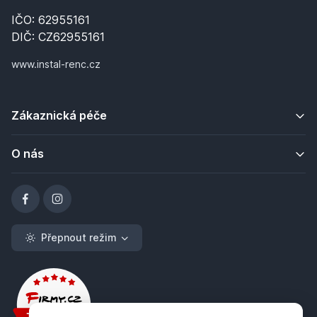
IČO: 62955161
DIČ: CZ62955161
www.instal-renc.cz
Zákaznická péče
O nás
Přepnout režim