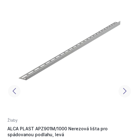
Žlaby
Ž
ALCA PLAST APZ901M/1000 Nerezová lišta pro
A
spádovanou podlahu, levá
-