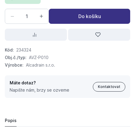
Do košíku
Kód:
234324
Obj.č./typ:
AVZ-P010
Výrobce:
Alcadrain s.r.o.
Máte dotaz?
Kontaktovat
Napište nám, brzy se ozveme
ALCA PLAST AVZ-P010 Čelo boční pro napojení na odp
207,
Kč
52
245 Kč
Popis