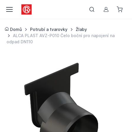
Můj účet
Domů
Potrubí a tvarovky
Žlaby
ALCA PLAST AVZ-P010 Čelo boční pro napojení na
odpad DN110