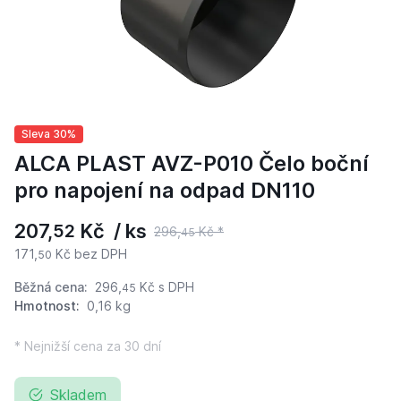
Sleva 30%
ALCA PLAST AVZ-P010 Čelo boční
pro napojení na odpad DN110
207,
Kč / ks
52
296,
Kč *
45
171,
Kč bez DPH
50
Běžná cena:
296,
Kč
s DPH
45
Hmotnost:
0,16 kg
* Nejnižší cena za 30 dní
Skladem